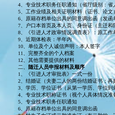
4、专业技术职务任职通知（省厅级别：省
5、工作业绩及相关证明材料（证书、论文
6、原籍存档单位出具的同意调出函（发函
7、户口本首页及本人页、身份证（主迁和
8、《引进人才政审情况调查表》：原工作
9、近期体检表：半年内
10、单位及个人诚信声明：本人签字
11、完整齐全的个人档案
12、其他需要提供的材料
二、
随迁人员申报材料及顺序
1、《引进人才审批表》一式一份
2、结婚证（夫妻二人的两份结婚证书；再
3、学历、学位证书（从第一学历、学位到
4、专业技术职称证书（视个人具体情况准
5、专业技术职务任职通知
6、原籍存档单位出具的同意调出函